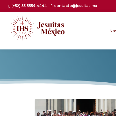
(+52) 55 5554 4444
contacto@jesuitas.mx
No