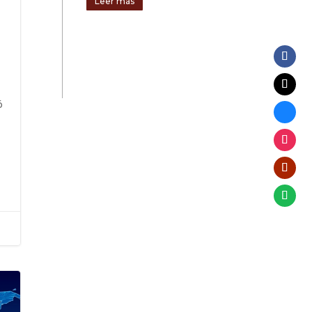
Leer más
ó