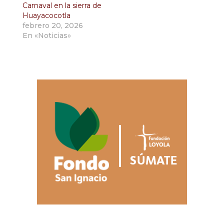
Carnaval en la sierra de
Huayacocotla
febrero 20, 2026
En «Noticias»