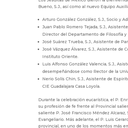
Bueno, S.J., así como al nuevo Equipo Auxil
Arturo González González, S.J., Socio y A
Juan Pablo Romero Tejada, S.J., Asisten
Director del Departamento de Filosofía 
José Suárez Trueba, S.J., Asistente de Pa
José Vázquez Álvarez, S.J., Asistente de
Instituto Oriente.
Luis Alfonso González Valencia, S.J., Asi
desempeñándose como Rector de la Univ
Nerio Solís Chin, S.J., Asistente de Espir
CIE Guadalajara Casa Loyola.
Durante la celebración eucarística, el P. En
su profesión de fe frente al Provincial salie
saliente P. José Francisco Méndez Alcaraz, S
Evangeliario. Más adelante, el P. Luis Gerard
provincial, en uno de los momentos más emo