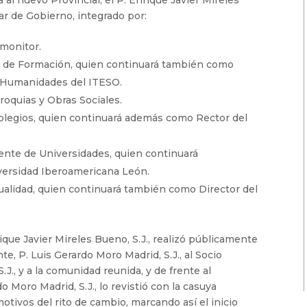
iar de Gobierno, integrado por:
dmonitor.
te de Formación, quien continuará también como
y Humanidades del ITESO.
rroquias y Obras Sociales.
 Colegios, quien continuará además como Rector del
stente de Universidades, quien continuará
ersidad Iberoamericana León.
itualidad, quien continuará también como Director del
rique Javier Mireles Bueno, S.J., realizó públicamente
nte, P. Luis Gerardo Moro Madrid, S.J., al Socio
.J., y a la comunidad reunida, y de frente al
o Moro Madrid, S.J., lo revistió con la casuya
tivos del rito de cambio, marcando así el inicio