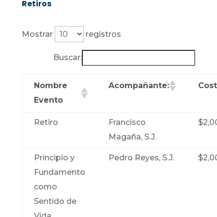
Retiros
Mostrar
registros
Buscar:
Nombre
Acompañante:
Cost
Evento
Retiro
Francisco
$2,0
Magaña, S.J.
Principio y
Pedro Reyes, S.J.
$2,0
Fundamento
como
Sentido de
Vida