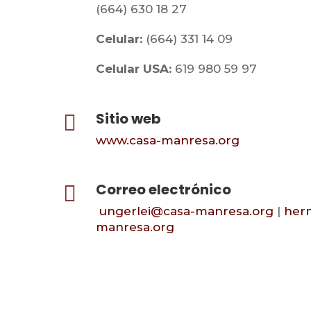
(664) 630 18 27
Celular:
(664) 331 14 09
Celular USA:
619 980 59 97
Sitio web

www.casa-manresa.org
Correo electrónico

ungerlei@casa-manresa.org
|
her
manresa.org