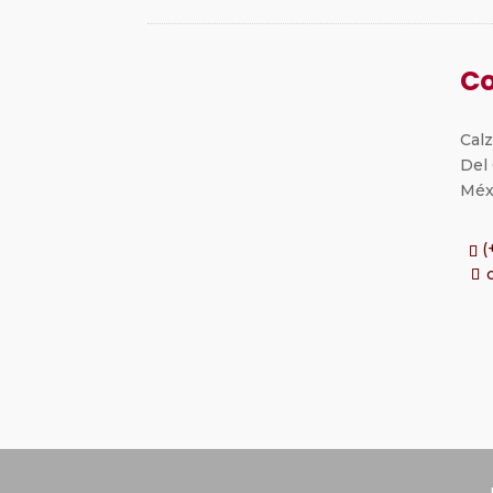
Co
Cal
Del
Méx
(