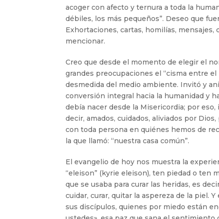
acoger con afecto y ternura a toda la huma
débiles, los más pequeños”. Deseo que fuer
Exhortaciones, cartas, homilías, mensajes, d
mencionar.
Creo que desde el momento de elegir el no
grandes preocupaciones el “cisma entre el
desmedida del medio ambiente. Invitó y ani
conversión integral hacia la humanidad y ha
debía nacer desde la Misericordia; por eso
decir, amados, cuidados, aliviados por Dios
con toda persona en quiénes hemos de r
la que llamó: “nuestra casa común”.
El evangelio de hoy nos muestra la experie
“eleison” (kyrie eleison), ten piedad o ten mi
que se usaba para curar las heridas, es deci
cuidar, curar, quitar la aspereza de la piel.
sus discípulos, quienes por miedo están en
ustedes», esa paz que sana el sentimiento d