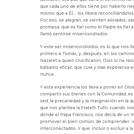
que cada uno de ellos tiene por haberlo ne
mismo que a Él… los libera reconciliándolo
Por eso, se alegran, se sienten aliviados, 
promesa, que es fiel como el Padre es fiel 
llamó sentirse
misericordiados
.
Y este ser
misericordiados
, es lo que nos l
primero a Tomás, y, después, en los caminos 
Nazaret a quien crucificaron, Dios lo ha re
bálsamo eficaz, que cura y trae esperanza 
nunca.
Y esta experiencia los lleva a poner en Dio
compartir sus bienes con la Comunidad, es d
sed, la precariedad y la marginación en la q
que nos plantea la Fratelli Tutti, cuando no
donde el Papa Francisco, nos decía de un m
promover el bien común, de comprender -
interconectados. Y que, incluir o excluir a l