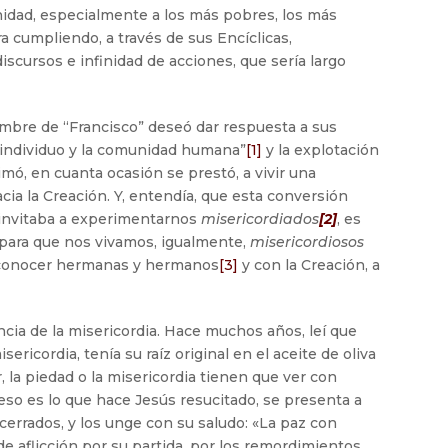
nidad, especialmente a los más pobres, los más
a cumpliendo, a través de sus Encíclicas,
iscursos e infinidad de acciones, que sería largo
mbre de “Francisco” deseó dar respuesta a sus
 individuo y la comunidad humana”
[1]
y la explotación
mó, en cuanta ocasión se prestó, a vivir una
cia la Creación. Y, entendía, que esta conversión
, invitaba a experimentarnos
misericordiados
[2]
, es
, para que nos vivamos, igualmente,
misericordiosos
econocer hermanas y hermanos
[3]
y con la Creación, a
ncia de la misericordia. Hace muchos años, leí que
sericordia, tenía su raíz original en el aceite de oliva
r, la piedad o la misericordia tienen que ver con
 Y eso es lo que hace Jesús resucitado, se presenta a
cerrados, y los unge con su saludo: «La paz con
e aflicción por su partida, por los remordimientos