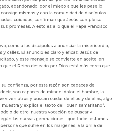
gado, abandonado, por el miedo a que les pase lo
s consigo mismos y con la comunidad de discípulos.
sanados, cuidados, confirman que Jesús cumple su
a sus promesas. A esto es a lo que el Papa Francisco
leva, como a los discípulos a anunciar la misericordia,
y calles. El anuncio es claro y eficaz, Jesús de
sucitado, y este mensaje se convierte en aceite, en
en que el Reino deseado por Dios está más cerca que
s su confianza, por esta razón son capaces de
ecir, son capaces de mirar el dolor, el hambre, la
ue viven otros y buscan cuidar de ellos y de ellas; algo
s muestra y explica el texto del “buen samaritano”,
odo o de otro: nuestra vocación de buscar y
según las nuevas generaciones- que todos estamos
a persona que sufre en los márgenes, a la orilla del