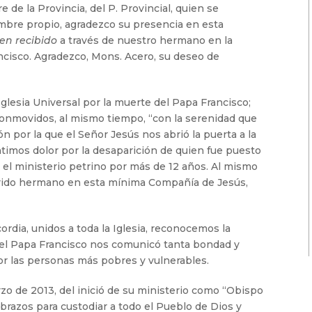
 de la Provincia, del P. Provincial, quien se
mbre propio, agradezco su presencia en esta
ien recibido
a través de nuestro hermano en la
ncisco. Agradezco, Mons. Acero, su deseo de
Iglesia Universal por la muerte del Papa Francisco;
conmovidos, al mismo tiempo, “con la serenidad que
n por la que el Señor Jesús nos abrió la puerta a la
ntimos dolor por la desaparición de quien fue puesto
do el ministerio petrino por más de 12 años. Al mismo
erido hermano en esta mínima Compañía de Jesús,
ordia, unidos a toda la Iglesia, reconocemos la
a del Papa Francisco nos comunicó tanta bondad y
r las personas más pobres y vulnerables.
zo de 2013, del inició de su ministerio como “Obispo
brazos para custodiar a todo el Pueblo de Dios y